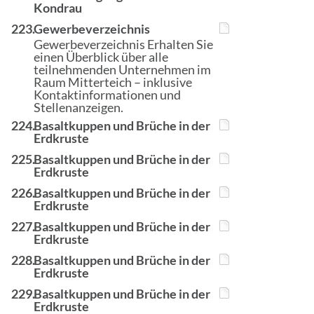
Kondrau
223.
Gewerbeverzeichnis
Gewerbeverzeichnis Erhalten Sie
einen Überblick über alle
teilnehmenden Unternehmen im
Raum Mitterteich – inklusive
Kontaktinformationen und
Stellenanzeigen.
224.
Basaltkuppen und Brüche in der
Erdkruste
225.
Basaltkuppen und Brüche in der
Erdkruste
226.
Basaltkuppen und Brüche in der
Erdkruste
227.
Basaltkuppen und Brüche in der
Erdkruste
228.
Basaltkuppen und Brüche in der
Erdkruste
229.
Basaltkuppen und Brüche in der
Erdkruste