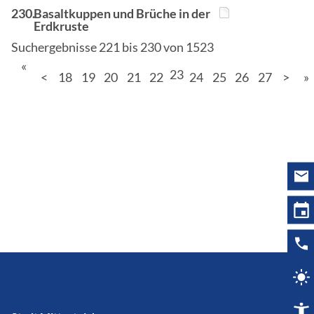
230.
Basaltkuppen und Brüche in der
Erdkruste
Suchergebnisse 221 bis 230 von 1523
«
23
<
18
19
20
21
22
24
25
26
27
>
»