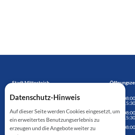
Stadt Mitterteich
Öffnungsze
Datenschutz-Hinweis
Mo
08:00
Kirchplatz 12
15:30
95666 Mitterteich
Auf dieser Seite werden Cookies eingesetzt, um
Di
08:00
15:30
ein erweitertes Benutzungserlebnis zu
E-Mail:
poststelle(at)mitterteich.de
Mi
08:00
erzeugen und die Angebote weiter zu
Telefon:
+49 9633 890