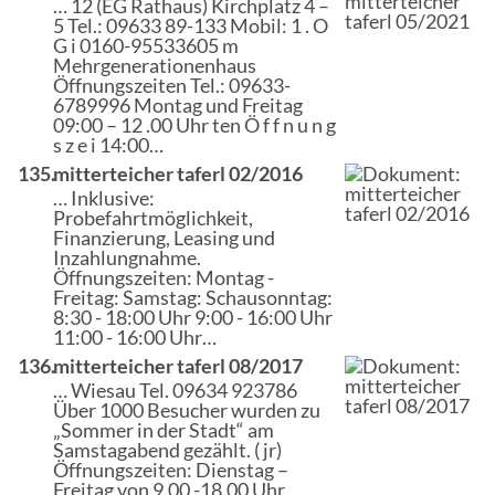
… 12 (EG Rathaus) Kirchplatz 4 –
5 Tel.: 09633 89-133 Mobil: 1 . O
G i 0160-95533605 m
Mehrgenerationenhaus
Öffnungszeiten
Tel.: 09633-
6789996 Montag und Freitag
09:00 – 12 .00 Uhr ten Ö f f n u n g
s z e i 14:00…
135.
mitterteicher taferl 02/2016
… Inklusive:
Probefahrtmöglichkeit,
Finanzierung, Leasing und
Inzahlungnahme.
Öffnungszeiten
: Montag -
Freitag: Samstag: Schausonntag:
8:30 - 18:00 Uhr 9:00 - 16:00 Uhr
11:00 - 16:00 Uhr…
136.
mitterteicher taferl 08/2017
… Wiesau Tel. 09634 923786
Über 1000 Besucher wurden zu
„Sommer in der Stadt“ am
Samstagabend gezählt. ( jr)
Öffnungszeiten
: Dienstag –
Freitag von 9.00 -18.00 Uhr