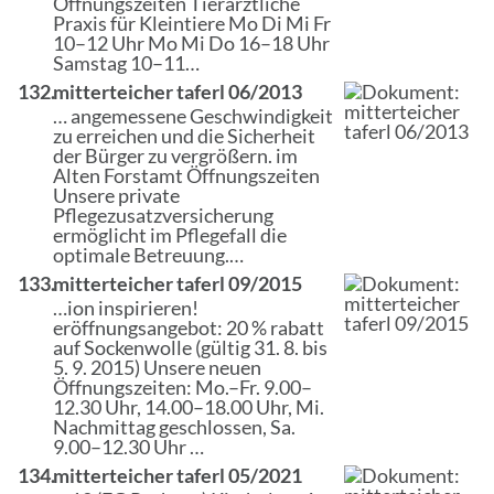
Öffnungszeiten
Tierärztliche
Praxis für Kleintiere Mo Di Mi Fr
10–12 Uhr Mo Mi Do 16–18 Uhr
Samstag 10–11…
132.
mitterteicher taferl 06/2013
… angemessene Geschwindigkeit
zu erreichen und die Sicherheit
der Bürger zu vergrößern. im
Alten Forstamt
Öffnungszeiten
Unsere private
Pflegezusatzversicherung
ermöglicht im Pflegefall die
optimale Betreuung.…
133.
mitterteicher taferl 09/2015
…ion inspirieren!
eröffnungsangebot: 20 % rabatt
auf Sockenwolle (gültig 31. 8. bis
5. 9. 2015) Unsere neuen
Öffnungszeiten
: Mo.–Fr. 9.00–
12.30 Uhr, 14.00–18.00 Uhr, Mi.
Nachmittag geschlossen, Sa.
9.00–12.30 Uhr …
134.
mitterteicher taferl 05/2021