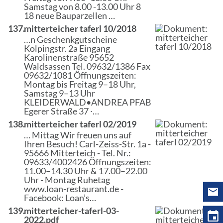
Samstag von 8.00 -13.00 Uhr 8
18 neue Bauparzellen …
137.
mitterteicher taferl 10/2018
…n Geschenkgutscheine
Kolpingstr. 2a Eingang
Karolinenstraße 95652
Waldsassen Tel. 09632/1386 Fax
09632/1081
Öffnungszeiten
:
Montag bis Freitag 9–18 Uhr,
Samstag 9–13 Uhr
KLEIDERWALD•ANDREA PFAB
Egerer Straße 37 ∙…
138.
mitterteicher taferl 02/2019
… Mittag Wir freuen uns auf
Ihren Besuch! Carl-Zeiss-Str. 1a -
95666 Mitterteich - Tel. Nr.:
09633/4002426
Öffnungszeiten
:
11.00–14.30 Uhr & 17.00–22.00
Uhr - Montag Ruhetag
www.loan-restaurant.de -
Facebook: Loan’s…
139.
mitterteicher-taferl-03-
2022.pdf